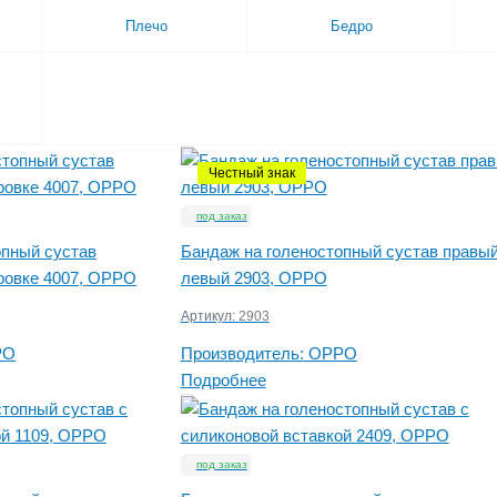
Плечо
Бедро
Честный знак
под заказ
опный сустав
Бандаж на голеностопный сустав правый
ровке 4007, OPPO
левый 2903, OPPO
Артикул:
2903
PO
Производитель:
OPPO
Подробнее
под заказ