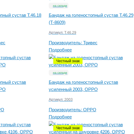
на складе
пный сустав Т.46.18
Бандаж на голеностопный сустав Т.46.29
(Т-8609)
Артикул:
Т.46.29
вес
Производитель:
Тривес
Подробнее
Честный знак
на складе
опный сустав
Бандаж на голеностопный сустав
PPO
усиленный 2003, OPPO
Артикул:
2003
PO
Производитель:
OPPO
Подробнее
Честный знак