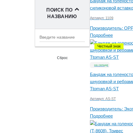
Бандаж на голеносто
Rehband
67
сняли с
силиконовой вставк
71
ПОИСК ПО
производства
Комф-Орт
11
НАЗВАНИЮ
Артикул:
1109
выведено из
Крейт
1
2
ассортимента
Производитель:
OP
ООО "ЛПП
8
нет на складе
1
ФАРМ"
Подробнее
снято с
Тривес
50
1
Честный знак
производства
Экотен
15
Сброс
на складе
Бандаж на голеност
шнуровкой и ребрам
Ttoman AS-ST
Артикул:
AS-ST
Производитель:
Эко
Подробнее