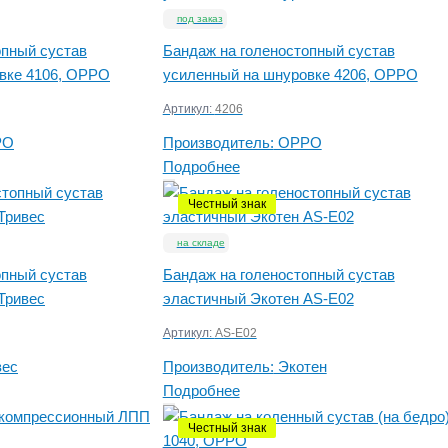
под заказ
опный сустав
Бандаж на голеностопный сустав
вке 4106, OPPO
усиленный на шнуровке 4206, OPPO
Артикул:
4206
PO
Производитель:
OPPO
Подробнее
Честный знак
на складе
опный сустав
Бандаж на голеностопный сустав
Тривес
эластичный Экотен AS-E02
Артикул:
AS-E02
вес
Производитель:
Экотен
Подробнее
Честный знак