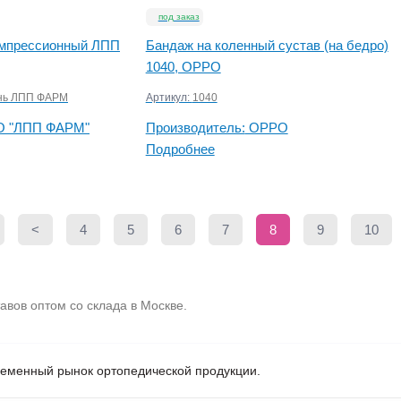
под заказ
омпрессионный ЛПП
Бандаж на коленный сустав (на бедро)
1040, OPPO
ень ЛПП ФАРМ
Артикул:
1040
 "ЛПП ФАРМ"
Производитель:
OPPO
Подробнее
<
4
5
6
7
8
9
10
авов оптом со склада в Москве.
ременный рынок ортопедической продукции.