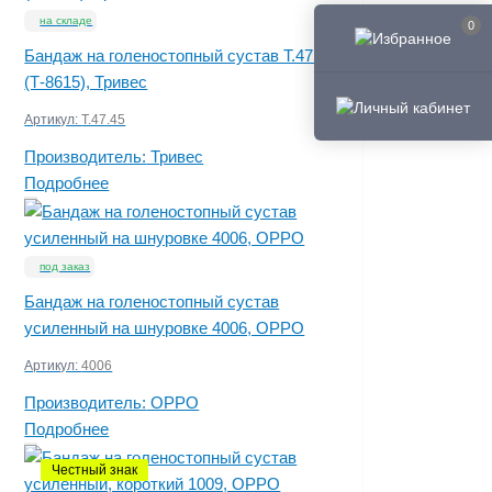
на складе
0
Бандаж на голеностопный сустав Т.47.45
(Т-8615), Тривес
Артикул:
Т.47.45
Производитель:
Тривес
Подробнее
под заказ
Бандаж на голеностопный сустав
усиленный на шнуровке 4006, OPPO
Артикул:
4006
Производитель:
OPPO
Подробнее
Честный знак