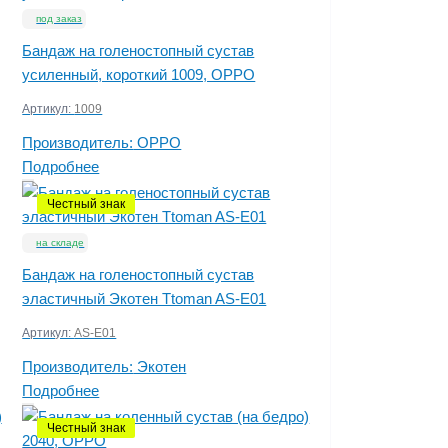
под заказ
Бандаж на голеностопный сустав
усиленный, короткий 1009, OPPO
Артикул:
1009
Производитель:
OPPO
Подробнее
Честный знак
на складе
Бандаж на голеностопный сустав
эластичный Экотен Ttoman AS-E01
Артикул:
AS-E01
Производитель:
Экотен
Подробнее
Честный знак