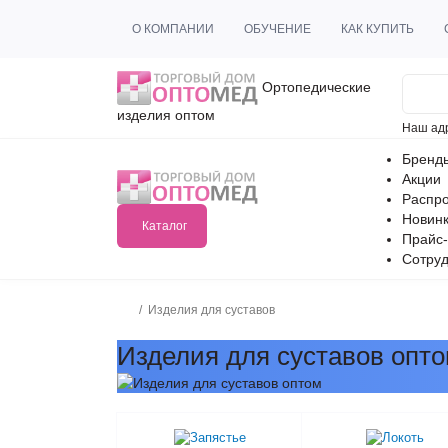
О КОМПАНИИ
ОБУЧЕНИЕ
КАК КУПИТЬ
Ортопедические
изделия оптом
Наш ад
Бренд
Акции
Распр
Новин
Каталог
Прайс-
Сотруд
Изделия для суставов
Изделия для суставов опт