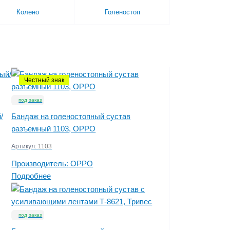
Колено
Голеностоп
Честный знак
под заказ
/
Бандаж на голеностопный сустав
разъемный 1103, OPPO
Артикул:
1103
Производитель:
OPPO
Подробнее
под заказ