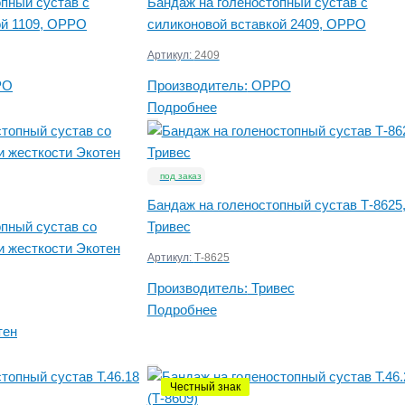
пный сустав с
Бандаж на голеностопный сустав с
ой 1109, OPPO
силиконовой вставкой 2409, OPPO
Артикул:
2409
PO
Производитель:
OPPO
Подробнее
под заказ
Бандаж на голеностопный сустав Т-8625
опный сустав со
Тривес
и жесткости Экотен
Артикул:
Т-8625
Производитель:
Тривес
Подробнее
тен
Честный знак