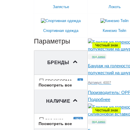
Запястье
Локоть
Спортивная одежда
Кинезио Тейп
Параметры
Честный знак
под заказ
БРЕНДЫ
Бандаж на голеност
полужесткий на шну
ERGOFORMA
3
Артикул:
4007
Посмотреть все
Ergodynamic
12
Производитель:
OP
Fosta
39
Подробнее
НАЛИЧИЕ
OPPO
152
Честный знак
ORLETT
8
ORTO
37
под заказ
252
под заказ
Посмотреть все
Otto Bock
58
на складе
134