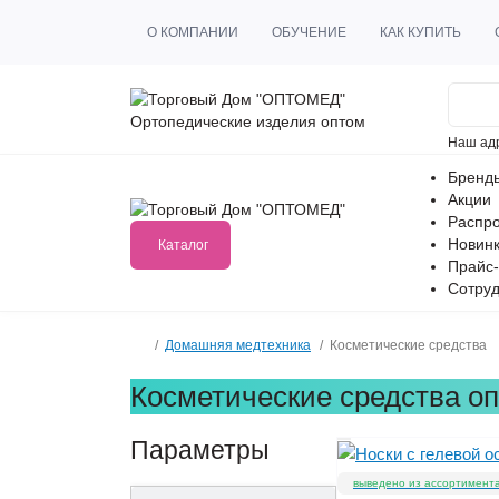
О КОМПАНИИ
ОБУЧЕНИЕ
КАК КУПИТЬ
Ортопедические изделия оптом
Наш ад
Бренд
Акции
Распр
Новин
Каталог
Прайс-
Сотруд
Домашняя медтехника
Косметические средства
Косметические средства о
Параметры
выведено из ассортимент