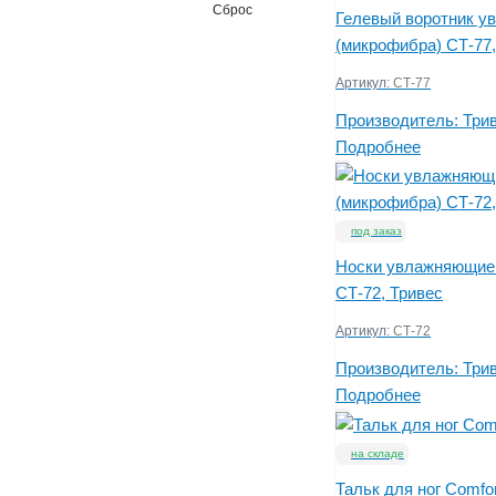
Сброс
Гелевый воротник 
(микрофибра) СТ-77,
Артикул:
СТ-77
Производитель:
Три
Подробнее
под заказ
Носки увлажняющие 
СТ-72, Тривес
Артикул:
СТ-72
Производитель:
Три
Подробнее
на складе
Тальк для ног Comfo