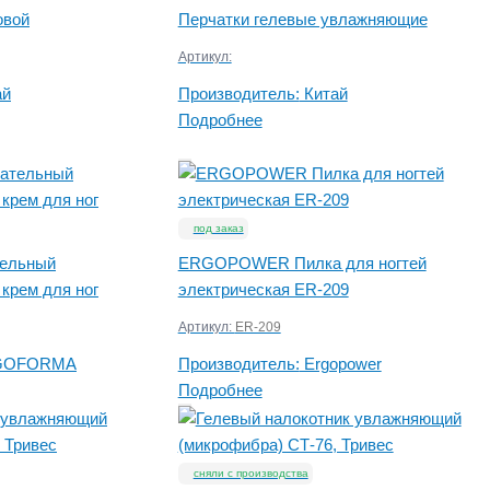
овой
Перчатки гелевые увлажняющие
Артикул:
ай
Производитель:
Китай
Подробнее
под заказ
ельный
ERGOPOWER Пилка для ногтей
крем для ног
электрическая ER-209
Артикул:
ER-209
GOFORMA
Производитель:
Ergopower
Подробнее
сняли с производства