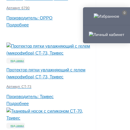
Артикул:
6790
0
Производитель:
OPPO
Подробнее
под заказ
Протектор пятки увлажняющий с гелем
(микрофибра) СТ-73, Тривес
Артикул:
СТ-73
Производитель:
Тривес
Подробнее
под заказ