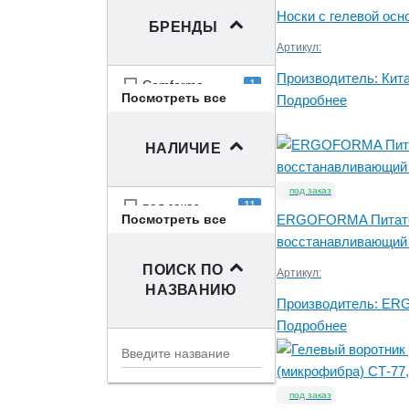
Носки с гелевой осн
БРЕНДЫ
Артикул:
Производитель:
Кит
Comforma
1
Посмотреть все
Подробнее
ERGOFORMA
2
Ergopower
2
НАЛИЧИЕ
OPPO
1
Китай
3
под заказ
Тривес
6
под заказ
11
Посмотреть все
ERGOFORMA Питат
выведено из
2
восстанавливающий 
ассортимента
ПОИСК ПО
Артикул:
на складе
1
НАЗВАНИЮ
сняли с
Производитель:
ER
1
производства
Подробнее
под заказ