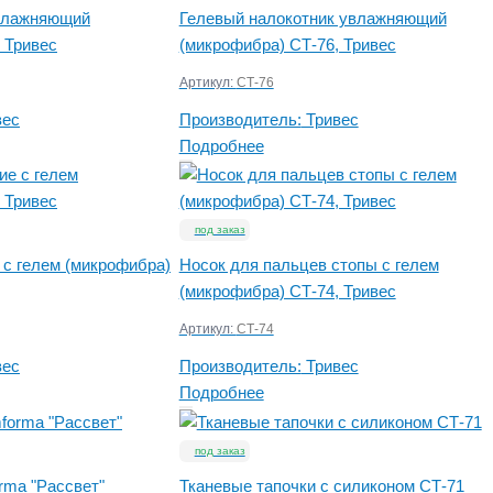
увлажняющий
Гелевый налокотник увлажняющий
 Тривес
(микрофибра) СТ-76, Тривес
Артикул:
СТ-76
вес
Производитель:
Тривес
Подробнее
под заказ
с гелем (микрофибра)
Носок для пальцев стопы с гелем
(микрофибра) СТ-74, Тривес
Артикул:
СТ-74
вес
Производитель:
Тривес
Подробнее
под заказ
rma "Рассвет"
Тканевые тапочки с силиконом СТ-71