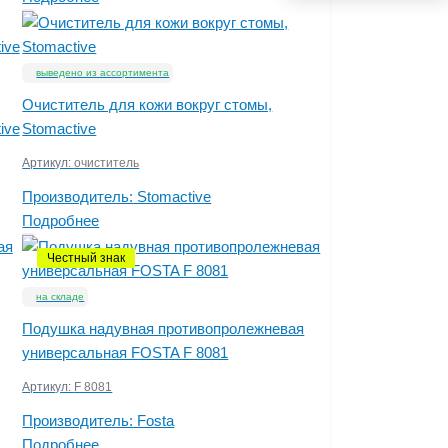
выведено из ассортимента
Очиститель для кожи вокруг стомы,
ive
Stomactive
Артикул:
очиститель
Производитель:
Stomactive
Подробнее
Честный знак
на складе
Подушка надувная противопролежневая
универсальная FOSTA F 8081
Артикул:
F 8081
Производитель:
Fosta
Подробнее