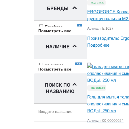
под заказ
БРЕНДЫ
ERGOFORCE Кроват
функциональная M2 
Ergoforce
1
Артикул:
E 1027
Посмотреть все
Fosta
2
Производитель:
Ergo
Stomactive
4
Подробнее
НАЛИЧИЕ
БЕЗ ВОДЫ
26
Гермес
2
на складе
23
Посмотреть все
выведено из
4
ассортимента
ПОИСК ПО
сняли с
на складе
4
НАЗВАНИЮ
производства
Гель для мытья тел
нет в наличии
2
ополаскивания и см
под заказ
2
ВОДЫ, 250 мл
Артикул:
00-00000024