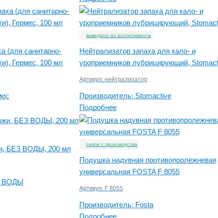
выведено из ассортимента
а (для санитарно-
Нейтрализатор запаха для кало- и
и), Гермес, 100 мл
уроприемников лубрицирующий, Stomact
Артикул:
нейтрализатор
мес
Производитель:
Stomactive
Подробнее
сняли с производства
и, БЕЗ ВОДЫ, 200 мл
Подушка надувная противопролежневая
универсальная FOSTA F 8055
 ВОДЫ
Артикул:
F 8055
Производитель:
Fosta
Подробнее