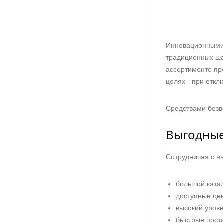
Инновационными 
традиционных ша
ассортименте пр
целях - при откл
Средствами безв
Выгодные
Сотрудничая с на
большой ката
доступные це
высокий урове
быстрые поста