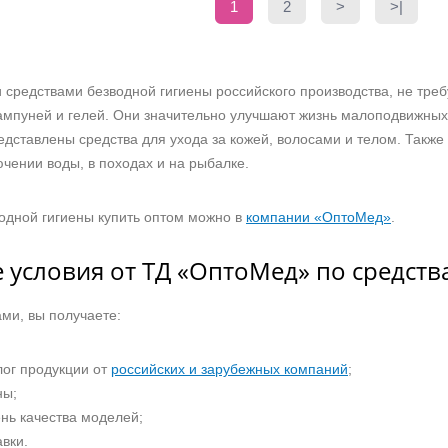
1
2
>
>|
средствами безводной гигиены российского производства, не треб
мпуней и гелей. Они значительно улучшают жизнь малоподвижных
едставлены средства для ухода за кожей, волосами и телом. Такж
ючении воды, в походах и на рыбалке.
одной гигиены купить оптом можно в
компании «ОптоМед»
.
 условия от ТД «ОптоМед» по средств
ми, вы получаете:
лог продукции от
российских и зарубежных компаний
;
ны;
нь качества моделей;
вки.