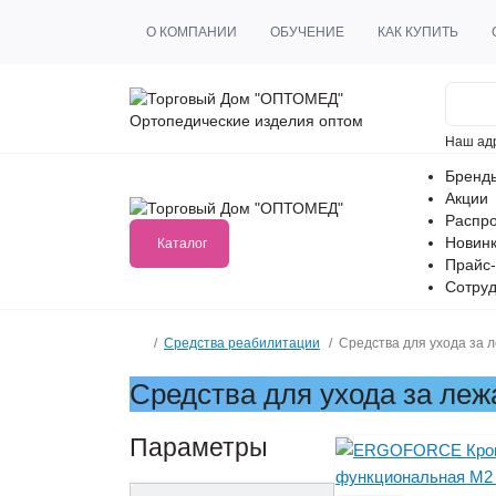
О КОМПАНИИ
ОБУЧЕНИЕ
КАК КУПИТЬ
Ортопедические изделия оптом
Наш ад
Бренд
Акции
Распр
Новин
Каталог
Прайс-
Сотруд
Средства реабилитации
Средства для ухода за 
Средства для ухода за ле
Параметры