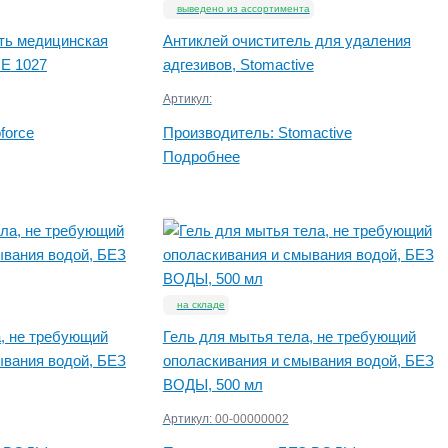
выведено из ассортимента
ь медицинская
Антиклей очиститель для удаления
E 1027
адгезивов, Stomactive
Артикул:
force
Производитель:
Stomactive
Подробнее
на складе
а, не требующий
Гель для мытья тела, не требующий
ывания водой, БЕЗ
ополаскивания и смывания водой, БЕЗ
ВОДЫ, 500 мл
Артикул:
00-00000002