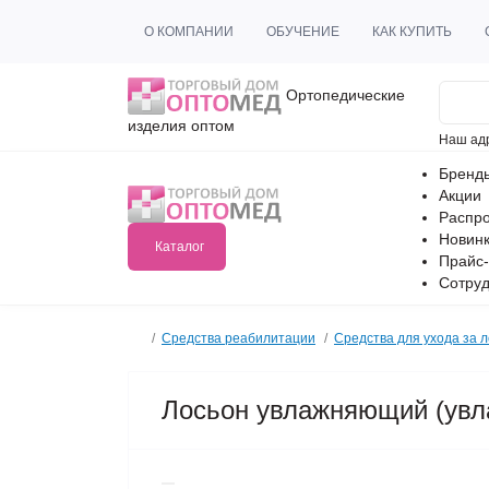
О КОМПАНИИ
ОБУЧЕНИЕ
КАК КУПИТЬ
Ортопедические
изделия оптом
Наш ад
Бренд
Акции
Распр
Новин
Каталог
Прайс-
Сотруд
Средства реабилитации
Средства для ухода за 
Лосьон увлажняющий (увла