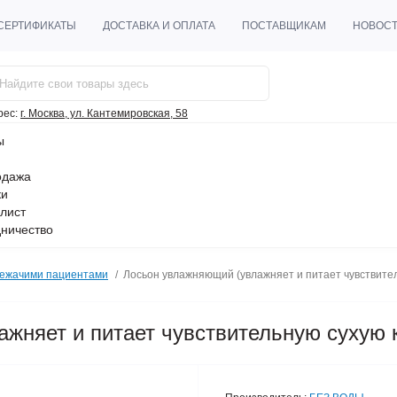
СЕРТИФИКАТЫ
ДОСТАВКА И ОПЛАТА
ПОСТАВЩИКАМ
НОВОС
рес:
г. Москва, ул. Кантемировская, 58
ы
одажа
ки
лист
ничество
лежачими пациентами
Лосьон увлажняющий (увлажняет и питает чувствител
жняет и питает чувствительную сухую 