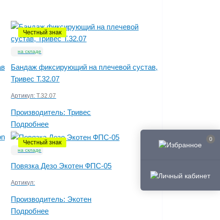
Честный знак
на складе
ав
Бандаж фиксирующий на плечевой сустав,
Тривес T.32.07
Артикул:
Т.32.07
Производитель:
Тривес
Подробнее
0
Честный знак
на складе
Повязка Дезо Экотен ФПС-05
Артикул:
Производитель:
Экотен
Подробнее