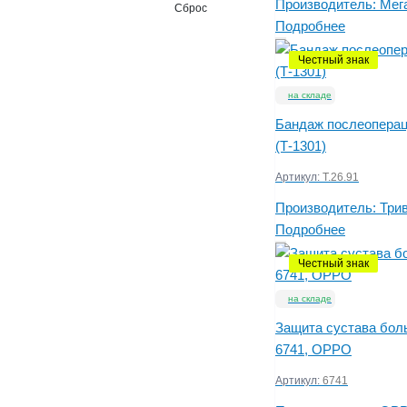
Производитель:
Мег
Сброс
Подробнее
Честный знак
на складе
Бандаж послеоперац
(Т-1301)
Артикул:
Т.26.91
Производитель:
Три
Подробнее
Честный знак
на складе
Защита сустава бол
6741, OPPO
Артикул:
6741