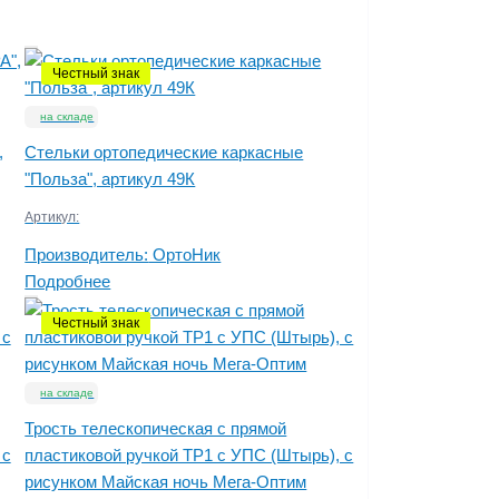
Честный знак
на складе
,
Стельки ортопедические каркасные
"Польза", артикул 49К
Артикул:
Производитель:
ОртоНик
Подробнее
Честный знак
на складе
Трость телескопическая с прямой
 с
пластиковой ручкой ТР1 с УПС (Штырь), с
рисунком Майская ночь Мега-Оптим