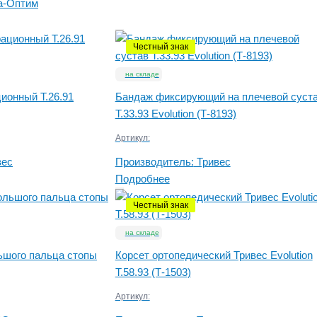
а-Оптим
Честный знак
на складе
ионный Т.26.91
Бандаж фиксирующий на плечевой суст
Т.33.93 Evolution (Т-8193)
Артикул:
вес
Производитель:
Тривес
Подробнее
Честный знак
на складе
ьшого пальца стопы
Корсет ортопедический Тривес Evolution
Т.58.93 (Т-1503)
Артикул: