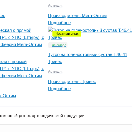
Артикул:
вес
Производитель:
Мега-Оптим
Подробнее
Честный знак
на складе
Тутор на голеностопный сустав Т.46.41
кая с прямой
Тривес
ТР1 с УПС (Штырь), с
Артикул:
 феерия Мега-Оптим
Производитель:
Тривес
Подробнее
а-Оптим
ременный рынок ортопедической продукции.