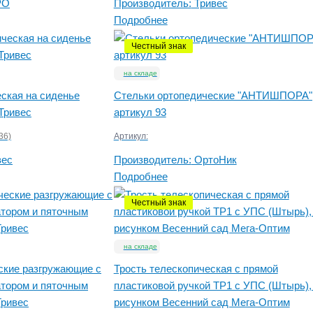
PO
Производитель:
Тривес
Подробнее
Честный знак
на складе
ская на сиденье
Стельки ортопедические "АНТИШПОРА"
Тривес
артикул 93
36)
Артикул:
вес
Производитель:
ОртоНик
Подробнее
Честный знак
на складе
ские разгружающие с
Трость телескопическая с прямой
тором и пяточным
пластиковой ручкой ТР1 с УПС (Штырь),
Тривес
рисунком Весенний сад Мега-Оптим