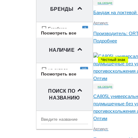
на складе
БРЕНДЫ
Бандаж на локтевой
Артикул:
Ergoforce
1
Посмотреть все
Производитель:
OR
OPPO
2
Подробнее
ORTO
1
НАЛИЧИЕ
SURSIL-ORTHO
1
Честный знак
Мега-Оптим
5
ОртоНик
3
на складе
19
Посмотреть все
Тривес
7
Экотен
1
на складе
ПОИСК ПО
CA805L универсальн
НАЗВАНИЮ
подмышечные без у
противоскольжения 
Оптим
Артикул: