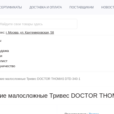
СЕРТИФИКАТЫ
ДОСТАВКА И ОПЛАТА
ПОСТАВЩИКАМ
НОВОС
рес:
г. Москва, ул. Кантемировская, 58
ы
одажа
ки
лист
ничество
ские малосложные Тривес DOCTOR THOMAS DTD-340-1
ские малосложные Тривес DOCTOR THO