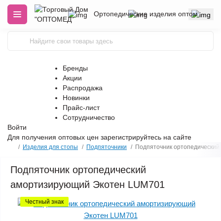
Ортопедические изделия оптом
Бренды
Акции
Распродажа
Новинки
Прайс-лист
Сотрудничество
Войти
Для получения оптовых цен
зарегистрируйтесь
на сайте
Изделия для стопы
Подпяточники
Подпяточник ортопедически
Подпяточник ортопедический
амортизирующий Экотен LUM701
Честный знак