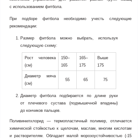
с использованием фитбола.
При подборе фитбола необходимо учесть следующие
рекомендации:
Размер фитбола можно выбрать, используя
следующую схему:
Рост человека
150–
165–
Выше
(см)
165
175
175
Диаметр мяча
55
65
75
(см)
Диаметр фитбола подбирается по длине руки
от плечевого сустава (подмышечной впадины)
до кончиков пальцев.
Поливинилхлорид — термопластичный полимер, отличается
химической стойкостью к щелочам, маслам, многим кислотам
и растворителям. Обладает малой морозоустойчивостью (-15