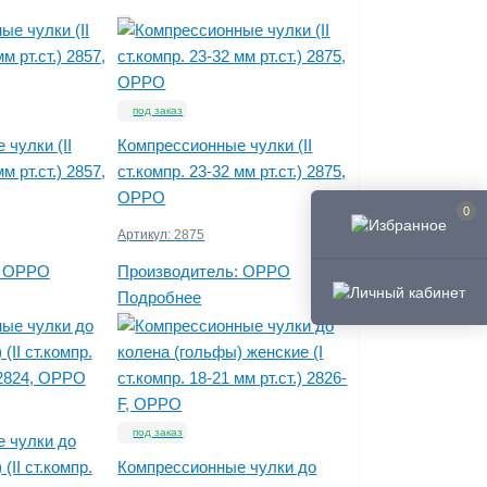
под заказ
чулки (II
Компрессионные чулки (II
м рт.ст.) 2857,
ст.компр. 23-32 мм рт.ст.) 2875,
OPPO
0
Артикул:
2875
OPPO
Производитель:
OPPO
Подробнее
под заказ
 чулки до
(II ст.компр.
Компрессионные чулки до