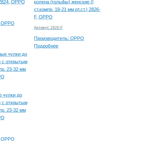
) 2824, OPPO
колена (гольфы) женские (I
ст.компр. 18-21 мм рт.ст.) 2826-
F, OPPO
OPPO
Артикул:
2826-F
Производитель:
OPPO
Подробнее
 чулки до
) с открытым
пр. 23-32 мм
PO
OPPO