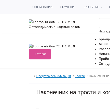
О КОМПАНИИ
ОБУЧЕНИЕ
КАК КУПИТЬ
Ортопедические изделия оптом
Наш ад
Бренд
Акции
Распр
Новин
Каталог
Прайс-
Сотруд
Средства реабилитации
Трости
Наконечник на
Наконечник на трости и к