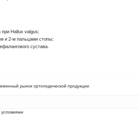
при Hallux valgus;
-м и 2-м пальцами стопы;
ефалангового сустава.
ременный рынок ортопедической продукции.
с условиями