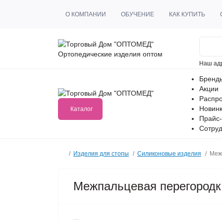
О КОМПАНИИ
ОБУЧЕНИЕ
КАК КУПИТЬ
Ортопедические изделия оптом
Наш ад
Бренд
Акции
Распр
Новин
Каталог
Прайс-
Сотруд
Изделия для стопы
Силиконовые изделия
Меж
Межпальцевая перегородка