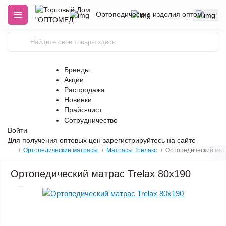
Ортопедические изделия оптом
Бренды
Акции
Распродажа
Новинки
Прайс-лист
Сотрудничество
Войти
Для получения оптовых цен
зарегистрируйтесь
на сайте
Ортопедические матрасы
Матрасы Трелакс
Оpтoпeдичecкий матр
Оpтoпeдичecкий матрас Trelax 80х190