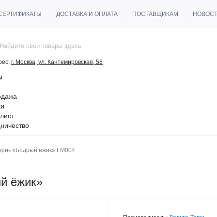
СЕРТИФИКАТЫ
ДОСТАВКА И ОПЛАТА
ПОСТАВЩИКАМ
НОВОС
рес:
г. Москва, ул. Кантемировская, 58
ы
одажа
ки
лист
ничество
врик «Бодрый ёжик» ГМ004
й ёжик»