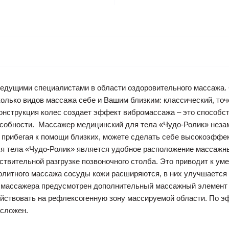
едущими специалистами в области оздоровительного массажа.
колько видов массажа себе и Вашим близким: классический, то
онструкция колес создает эффект вибромассажа – это способ
собности. Массажер медицинский для тела «Чудо-Ролик» незам
е прибегая к помощи близких, можете сделать себе высокоэфф
я тела «Чудо-Ролик» является удобное расположение массажны
йствительной разгрузке позвоночного столба. Это приводит к у
юлитного массажа сосуды кожи расширяются, в них улучшается 
 массажера предусмотрен дополнительный массажный элемент 
ействовать на рефлексогенную зону массируемой области. По э
 сложен.