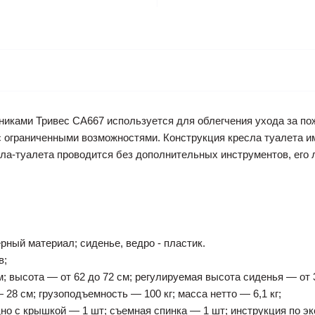
никами Тривес CA667 используется для облегчения ухода за п
 ограниченными возможностями. Конструкция кресла туалета им
а-туалета проводится без дополнительных инструментов, его ле
ерный материал; сиденье, ведро - пластик.
в;
м; высота — от 62 до 72 см; регулируемая высота сиденья — от 
28 см; грузоподъемность — 100 кг; масса нетто — 6,1 кг;
дно с крышкой — 1 шт; съемная спинка — 1 шт; инструкция по э