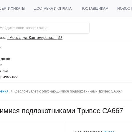
СЕРТИФИКАТЫ
ДОСТАВКА И ОПЛАТА
ПОСТАВЩИКАМ
НОВОС
рес:
г. Москва, ул. Кантемировская, 58
ы
одажа
ки
лист
ничество
ления
Кресло-туалет с опускающимися подлокотниками Тривес СА667
щимися подлокотниками Тривес СА667