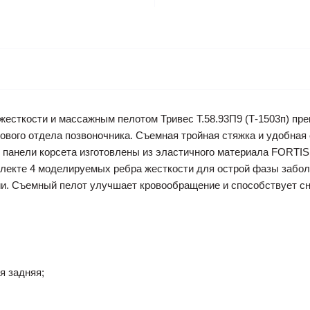
есткости и массажным пелотом Тривес Т.58.93П9 (Т-1503п) пре
цового отдела позвоночника. Съемная тройная стяжка и удобная
 панели корсета изготовлены из эластичного материала FORTIS
плекте 4 моделируемых ребра жесткости для острой фазы забол
ии. Съемный пелот улучшает кровообращение и способствует с
я задняя;