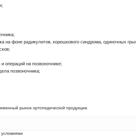
и;
очника;
ка на фоне радикулитов, корешкового синдрома, одиночных гр
сков;
 и операций на позвоночнике;
дела позвоночника;
ременный рынок ортопедической продукции.
с условиями