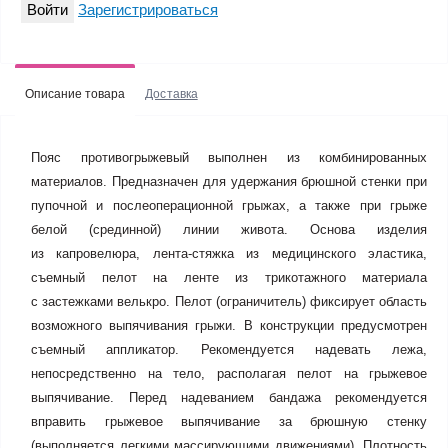
Войти
Зарегистрироваться
Описание товара
Доставка
Пояс противогрыжевый выполнен из комбинированных
материалов. Предназначен для удержания брюшной стенки при
пупочной и послеоперационной грыжах, а также при грыже
белой (срединной) линии живота. Основа изделия
из капровелюра,
лента-стяжка
из медицинского эластика,
съемный пелот на ленте из трикотажного материала
с застежками велькро. Пелот (ограничитель) фиксирует область
возможного выпячивания грыжи. В конструкции предусмотрен
съемный аппликатор. Рекомендуется надевать лежа,
непосредственно на тело, располагая пелот на грыжевое
выпячивание. Перед надеванием бандажа рекомендуется
вправить грыжевое выпячивание за брюшную стенку
(выполняется легкими массирующими движениями). Плотность