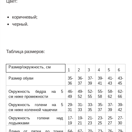
Цвет:
коричневый;
черный.
Таблица размеров:
Размер
/
окружность, см
1
2
3
4
5
6
Размер обуви
35-
36-
37-
39-
41-
43-
36
37
39
41
43
45
Окружность бедра на 5
46-
49-
52-
55-
58-
62-
см ниже промежности
49
52
55
58
62
66
Окружность голени на 5
29-
31-
33-
35-
37-
39-
см ниже коленной чашечки
31
33
35
37
39
42
Окружность голени над
17-
19-
21-
23-
25-
27-
лодыжками
19
21
23
25
27
30
Длина от пятки до точки
64-
67-
70-
73-
76-
79-