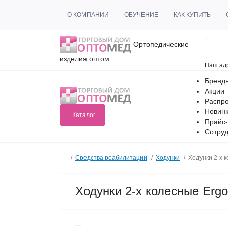
О КОМПАНИИ
ОБУЧЕНИЕ
КАК КУПИТЬ
Ортопедические
изделия оптом
Наш ад
Бренд
Акции
Распр
Новин
Каталог
Прайс-
Сотруд
Средства реабилитации
Ходунки
Ходунки 2-х к
Ходунки 2-х колесные Ergo