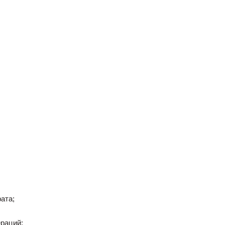
ата;
ераций;