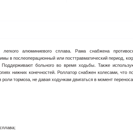
з легкого алюминиевого сплава. Рама снабжена противос
имы в послеоперационный или посттравматический период, ко
. Поддерживают больного во время ходьбы. Также использую
огиях нижних конечностей. Роллатор снабжен колесами, что п
 роли тормоза, не давая ходункам двигаться в момент переноса 
 сплава;