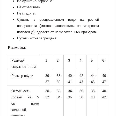
Не сушить в барабане.
Не отбеливать.
Не гладить.
Сушить в расправленном виде на ровной
поверхности (можно расположить на махровом
полотенце), вдалеке от нагревательных приборов.
Сухая чистка запрещена.
Размеры:
Размер
/
1
2
3
4
5
6
окружность, см
Размер обуви
36-
38-
40-
42-
44-
46-
37
39
41
43
45
47
Окружность
30-
32-
34-
36-
38-
40-
голени на
5
32
34
36
38
40
42
см
ниже
коленной
чашечки