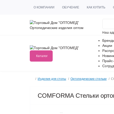
О КОМПАНИИ
ОБУЧЕНИЕ
КАК КУПИТЬ
Ортопедические изделия оптом
Наш ад
Бренд
Акции
Распр
Новин
Каталог
Прайс-
Сотруд
Изделия для стопы
Ортопедические стельки
C
COMFORMA Стельки ортоп