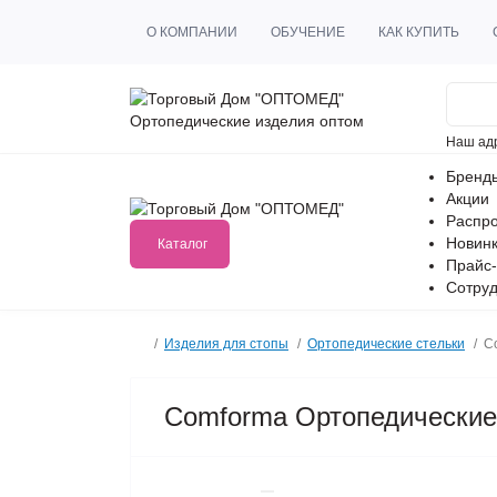
О КОМПАНИИ
ОБУЧЕНИЕ
КАК КУПИТЬ
Ортопедические изделия оптом
Наш ад
Бренд
Акции
Распр
Новин
Каталог
Прайс-
Сотруд
Изделия для стопы
Ортопедические стельки
C
Comforma Ортопедические 