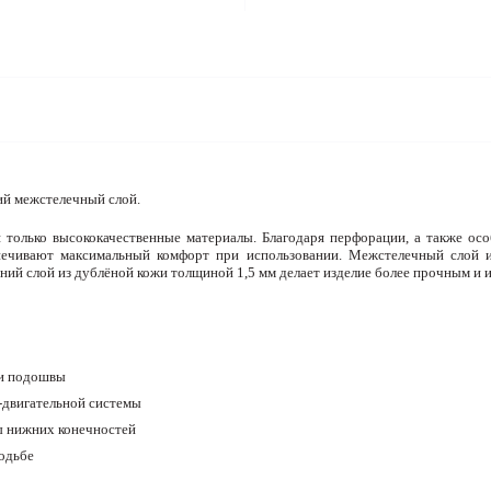
ий межстелечный слой.
 только высококачественные материалы. Благодаря перфорации, а также ос
печивают максимальный комфорт при использовании. Межстелечный слой 
ий слой из дублёной кожи толщиной 1,5 мм делает изделие более прочным и 
ди подошвы
-двигательной системы
ы нижних конечностей
одьбе