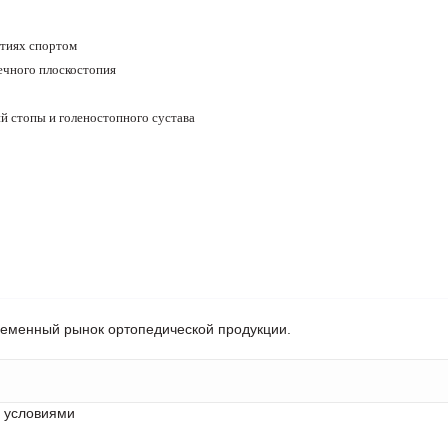
ятиях спортом
ечного плоскостопия
й стопы и голеностопного сустава
ременный рынок ортопедической продукции.
с условиями