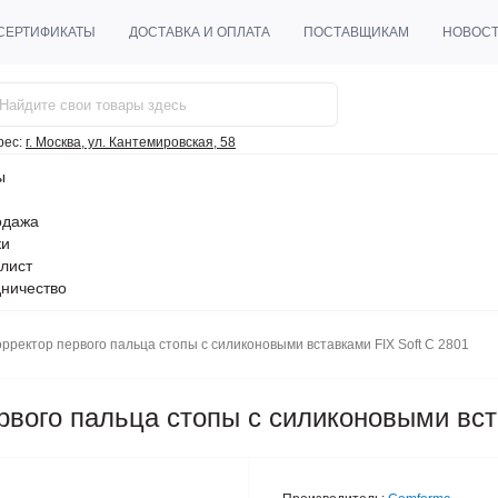
СЕРТИФИКАТЫ
ДОСТАВКА И ОПЛАТА
ПОСТАВЩИКАМ
НОВОС
рес:
г. Москва, ул. Кантемировская, 58
ы
одажа
ки
лист
ничество
ектор первого пальца стопы с силиконовыми вставками FIX Soft C 2801
ого пальца стопы с силиконовыми вста