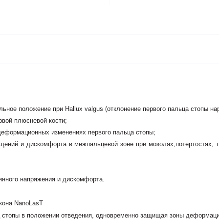
ьное положение при Hallux valgus (отклонение первого пальца стопы на
рвой плюсневой кости;
деформационных изменениях первого пальца стопы;
ений и дискомфорта в межпальцевой зоне при мозолях,потертостях, т
янного напряжения и дискомфорта.
икона NanoLasT
 стопы в положении отведения, одновременно защищая зоны деформации