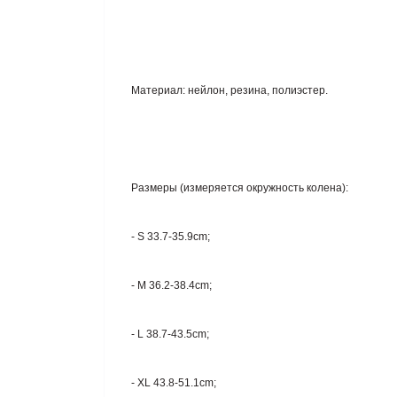
Материал: нейлон, резина, полиэстер.
Размеры (измеряется окружность колена):
- S 33.7-35.9cm;
- M 36.2-38.4cm;
- L 38.7-43.5cm;
- XL 43.8-51.1cm;