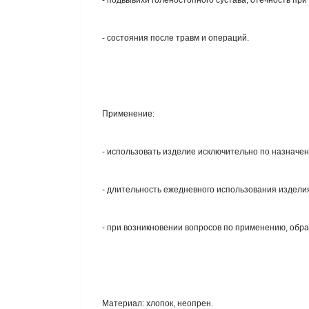
- подвывихи голеностопного сустава, отечность при
- состояния после травм и операций.
Применение:
- использовать изделие исключительно по назначе
- длительность ежедневного использования издели
- при возникновении вопросов по применению, обра
Материал: хлопок, неопрен.