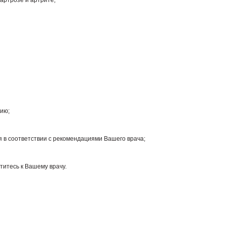
 артрозе и артрите;
нию;
я в соответствии с рекомендациями Вашего врача;
титесь к Вашему врачу.