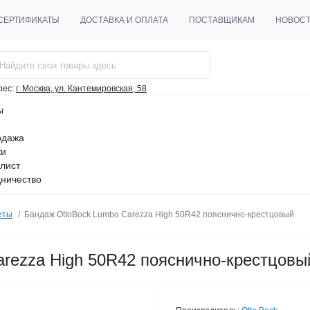
СЕРТИФИКАТЫ
ДОСТАВКА И ОПЛАТА
ПОСТАВЩИКАМ
НОВОС
рес:
г. Москва, ул. Кантемировская, 58
ы
одажа
ки
лист
ничество
еты
Бандаж OttoBock Lumbo Carezza High 50R42 пояснично-крестцовый
rezza High 50R42 пояснично-крестцовы