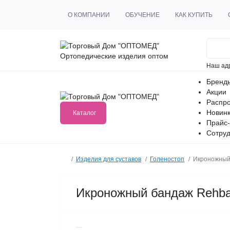
О КОМПАНИИ
ОБУЧЕНИЕ
КАК КУПИТЬ
Ортопедические изделия оптом
Наш ад
Бренд
Акции
Распр
Новин
Каталог
Прайс-
Сотруд
Изделия для суставов
Голеностоп
Икроножный
Икроножный бандаж Rehba